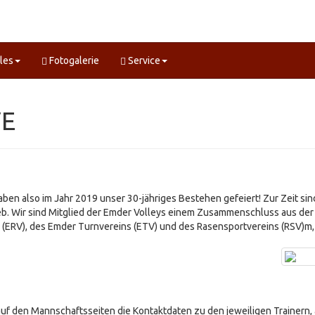
les
Fotogalerie
Service
VE
aben also im Jahr 2019 unser 30-jähriges Bestehen gefeiert! Zur Zeit si
b. Wir sind Mitglied der Emder Volleys einem Zusammenschluss aus de
(ERV), des Emder Turnvereins (ETV) und des Rasensportvereins (RSV)m, 
 auf den Mannschaftsseiten die Kontaktdaten zu den jeweiligen Trainern